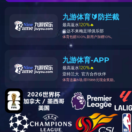
今年我们荣幸获得了全国3AA
合同守信企业