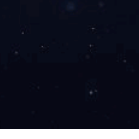
中国第一台智慧酒店指控
2020-05-29