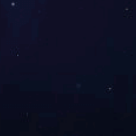
▲开云官方网页版副总经理、销