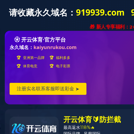
关于开云中国
开云中国联合
TV产品及方案
2019
发布时间：
商用产品及方案